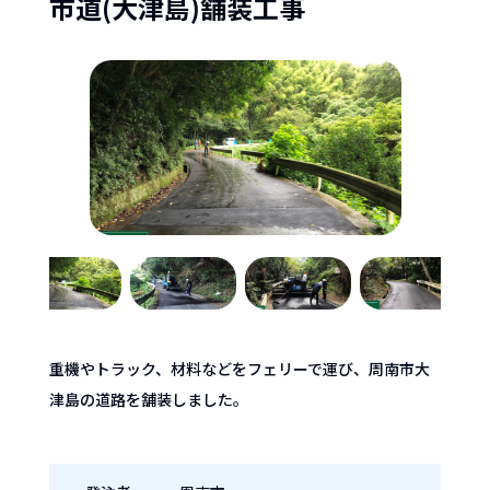
市道(大津島)舗装工事
RECRUIT
採用情報
重機やトラック、材料などをフェリーで運び、周南市大
津島の道路を舗装しました。